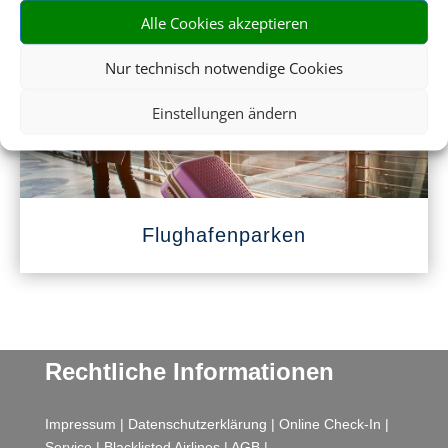
Mietwagen
Alle Cookies akzeptieren
Nur technisch notwendige Cookies
Einstellungen ändern
Flughafenparken
Rechtliche Informationen
Impressum
|
Datenschutzerklärung
|
Online Check-In
|
Service
|
Blacklisted Airlines
|
AGB
|